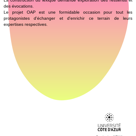
i
La construction du lexique demande exploration des ressentis et
des évocations.
o
Le projet OAP est une formidable occasion pour tout les
n
protagonistes d'échanger et d'enrichir ce terrain de leurs
expertises respectives.