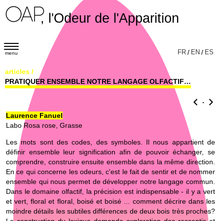
, l'Odeur de l'Apparition
T
FR
/
EN
/
ES
menu
o
articles
/
g
PRATIQUER ENSEMBLE NOTRE LANGAGE OLFACTIF…
g
l
.
e
Laurence Fanuel
Labo Rosa rose, Grasse
n
a
Les mots sont des codes, des symboles. Il nous appartient de
définir ensemble leur signification afin de pouvoir échanger, se
v
comprendre, construire ensuite ensemble dans la même direction.
i
En ce qui concerne les odeurs, c'est le fait de sentir et de nommer
g
ensemble qui nous permet de développer notre langage commun.
Dans le domaine olfactif, la précision est indispensable - il y a vert
a
et vert, floral et floral, boisé et boisé ... comment décrire dans les
t
moindre détails les subtiles différences de deux bois très proches?