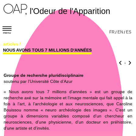
, l'Odeur de l'Apparition
T
FR
/
EN
/
ES
menu
o
articles
/
g
NOUS AVONS TOUS 7 MILLIONS D'ANNÉES
g
l
.
e
Groupe de recherche pluridisciplinaire
n
soutenu par l’Université Côte d’Azur
a
« Nous avons tous 7 millions d’années » est un groupe de
v
recherche axé sur la mémoire et l’image mentale qui fait appel à la
i
fois à l’art, à l’archéologie et aux neurosciences, que Caroline
Bouissou nomme « neuro archéologie des images ». C’est un
g
groupe à dimensions variables composé d’un chercheur en
a
neurosciences, d’une physicienne, d’un docteur en préhistoire,
t
d’une artiste et d’invités.